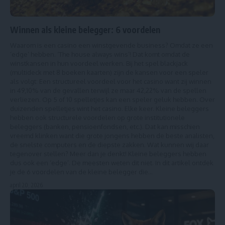
Winnen als kleine belegger: 6 voordelen
Waarom is een casino een winstgevende business? Omdat ze een
‘edge’ hebben. ‘The house always wins’! Dat komt omdat de
winstkansen in hun voordeel werken. Bij het spel blackjack
(multideck met 8 boeken kaarten) zijn de kansen voor een speler
als volgt: Een structureel voordeel voor het casino want zij winnen
in 49,10% van de gevallen terwijl ze maar 42,22% van de spellen
verliezen. Op 5 of 10 spelletjes kan een speler geluk hebben. Over
duizenden spelletjes wint het casino. Elke keer. Kleine beleggers
hebben ook structurele voordelen op grote institutionele
beleggers (banken, pensioenfondsen, etc.). Dat kan misschien
vreemd klinken want die grote jongens hebben de beste analisten,
de snelste computers en de diepste zakken. Wat kunnen wij daar
tegenover stellen? Meer dan je denkt! Kleine beleggers hebben
dus ook een ‘edge’. De meesten weten dit niet. In dit artikel ontdek
je de 6 voordelen van de kleine belegger die…
april 20, 2026