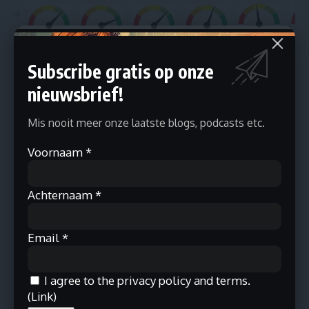
Hoe kies ik de beste broker?
Subscribe gratis op onze
De beste broker kiezen voor uw beleggingsdoeleinden? In dit
artikel vindt u alle nodige informatie om een goede vergelijking te
nieuwsbrief!
maken.
januari 7, 2022
Mis nooit meer onze laatste blogs, podcasts etc.
Voornaam
*
Achternaam
*
Email
*
I agree to the privacy policy and terms.
(
Link
)
Introductie tot crypto