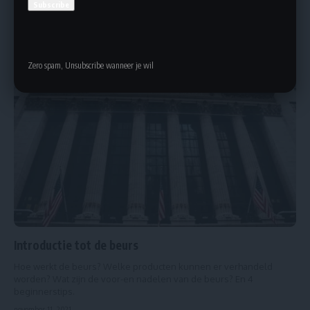
Inleiding to cryptocurrencies met daarbij de belangrijkste voor- en
nadelen en de risico's.
december 1, 2021
Zero spam, Unsubscribe wanneer je wil
Introductie tot de beurs
Hoe werkt de beurs? Welke producten kunnen er verhandeld
worden? Wat zijn de voor-en nadelen van de beurs? En 4
beginnerstips.
november 11, 2021