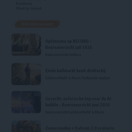
Portfolio
Start to Invest
Ook interessant:
Optimisme op RECORD –
Beursoverzicht juli 2026
Beursoverzicht
Geldvos
Einde bullmarkt komt dichterbij
Geldvos
Markt & Macro
Technische analyse
Gezocht: euforische top voor de AI-
bubble – Beursoverzicht juni 2026
Beursoverzicht
Geldvos
Markt & Macro
Zomermodus + Dotcom 2.0 scenario