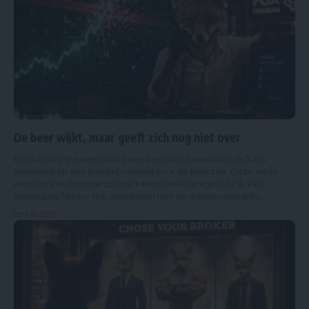
De beer wijkt, maar geeft zich nog niet over
Een belangrijke weerstand werd gesloopt waardoor de kans
toeneemt op een positief vervolg voor de beurzen. Deze week
een korte technische update + eens reeks vragen die ik van
luisteraars/lezers heb ontvangen met de antwoorden erbij.
april 13, 2026