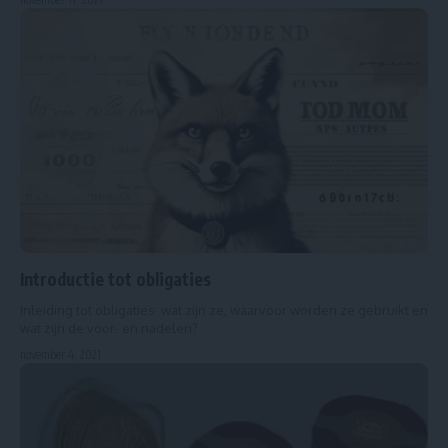
Introductie tot obligaties
Inleiding tot obligaties: wat zijn ze, waarvoor worden ze gebruikt en
wat zijn de voor- en nadelen?
november 4, 2021