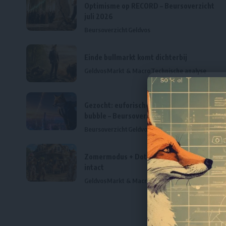
Optimisme op RECORD – Beursoverzicht
juli 2026
Beursoverzicht
Geldvos
Einde bullmarkt komt dichterbij
Geldvos
Markt & Macro
Technische analyse
Gezocht: euforische top voor de AI-
bubble – Beursoverzicht juni 2026
Beursoverzicht
Geldvos
Markt & Macro
Zomermodus + Dotcom 2.0 scenario
intact
Geldvos
Markt & Macro