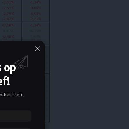
s op
f!
odcasts etc.