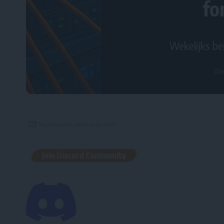
fo
Wekelijks be
Do
Join Discord Community