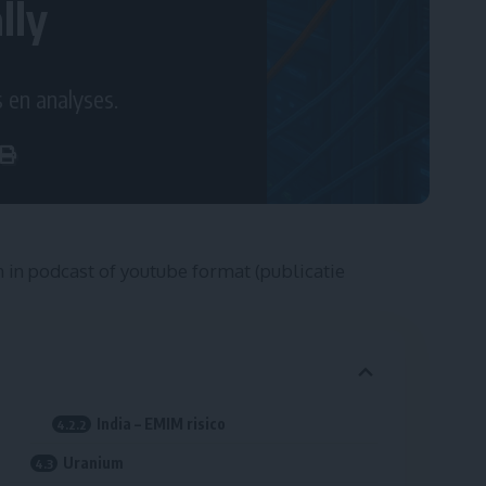
lly
 en analyses.
n in
podcast
of
youtube
format (publicatie
India – EMIM risico
Uranium