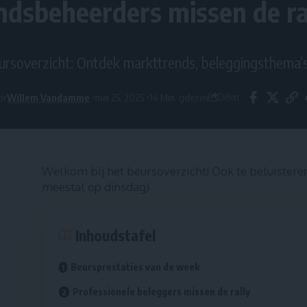
ndsbeheerders missen de ra
ursoverzicht: Ontdek markttrends, beleggingsthema’s
or
Willem Vandamme
mei 25, 2025
14 Min. gelezen
Delen
Welkom bij het beursoverzicht! Ook te beluistere
meestal op dinsdag)
Inhoudstafel
Beursprestaties van de week
Professionele beleggers missen de rally