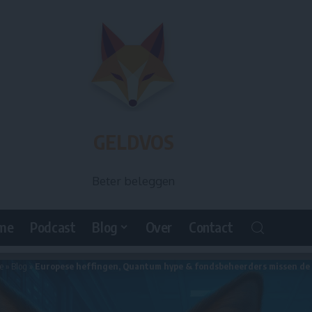
GELDVOS
Beter beleggen
me
Podcast
Blog
Over
Contact
e
»
Blog
»
Europese heffingen, Quantum hype & fondsbeheerders missen de 