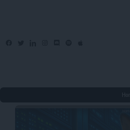
Ho
Hom