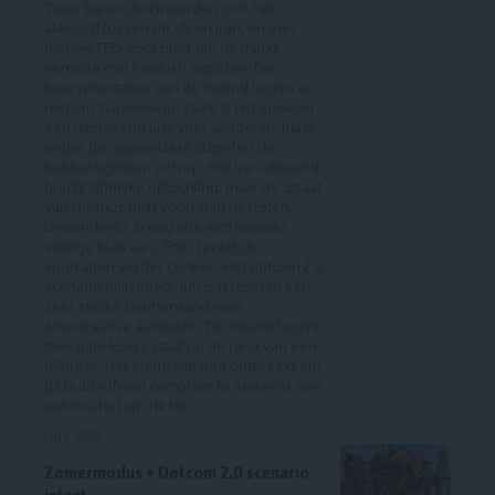
Twee topics domineerden juni: het
akkoord tussen de VS en Iran, en een
nieuwe FED-voorzitter die de markt
verraste met hawkish signalen. De
beursprestaties van de maand liegen er
niet om: halverwege 2026 is het gewoon
een uitstekend jaar voor aandelen, maar
onder de oppervlakte stapelen de
bubbelsignalen zich op. Het Iran-akkoord
bracht tijdelijke opluchting, maar de Straat
van Hormuz blijft voorlopig gesloten.
Desondanks kreeg olie een tweede
stevige klap van -19% , terwijl de
voorraden verder slinken. Het dotcom 2.0
scenario blijft intact. Juli is historisch een
zeer sterke beursmaand voor
Amerikaanse aandelen. De maand begint
terwijl de koers staat op de rand van een
uitbraak. Het enige wat nog ontbreekt om
dit bubbelfeest compleet te maken is een
euforische top. Tik tok...
juli 1, 2026
Zomermodus + Dotcom 2.0 scenario