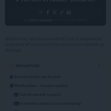
Door
Willem Vandamme
mei 19, 2025
8 Min. gelezen
Welkom bij het beursoverzicht! Ook te beluisteren
in
podcast
of
youtube
format (publicatie meestal op
dinsdag)
Inhoudstafel
Beursprestaties van de week
Marktanalyse – Scenario updates
Exit berenmarkt scenario
V-herstelscenario (Corona herhaling)