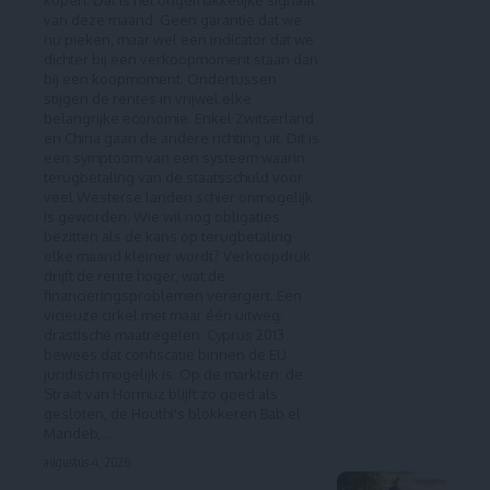
kopen. Dat is het ongemakkelijke signaal
van deze maand. Geen garantie dat we
nu pieken, maar wel een indicator dat we
dichter bij een verkoopmoment staan dan
bij een koopmoment. Ondertussen
stijgen de rentes in vrijwel elke
belangrijke economie. Enkel Zwitserland
en China gaan de andere richting uit. Dit is
een symptoom van een systeem waarin
terugbetaling van de staatsschuld voor
veel Westerse landen schier onmogelijk
is geworden. Wie wil nog obligaties
bezitten als de kans op terugbetaling
elke maand kleiner wordt? Verkoopdruk
drijft de rente hoger, wat de
financieringsproblemen verergert. Een
vicieuze cirkel met maar één uitweg:
drastische maatregelen. Cyprus 2013
bewees dat confiscatie binnen de EU
juridisch mogelijk is. Op de markten: de
Straat van Hormuz blijft zo goed als
gesloten, de Houthi's blokkeren Bab el
Mandeb,…
augustus 4, 2026