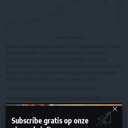
Nikkei – Maandgrafiek
Na een jarenlange bullmarket corrigeerde de Nikkei
20% eind 1987 om van daaruit een V-herstel te
maken vanaf de maandelijkse MA20. Na het V-
herstel was er een volatiele consolidatieperiode. Van
daaruit bleef het Japanse feestje gewoon doorgaan
tot de bubble uiteen spatet in januari 1990.
Dit verloop had 6 belangrijke kenmerken
Jarenlange bullmarket ging eraan vooraf
Correctie van 20%
MA20 die standhoudt
Subscribe gratis op onze
V-herstel