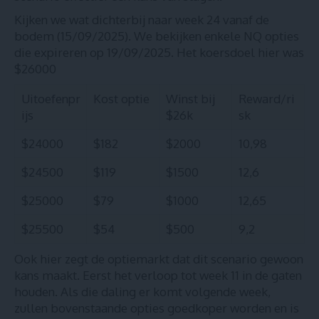
Kijken we wat dichterbij naar week 24 vanaf de
bodem (15/09/2025). We bekijken enkele NQ opties
die expireren op 19/09/2025. Het koersdoel hier was
$26000
Uitoefenpr
Kost optie
Winst bij
Reward/ri
ijs
$26k
sk
$24000
$182
$2000
10,98
$24500
$119
$1500
12,6
$25000
$79
$1000
12,65
$25500
$54
$500
9,2
Ook hier zegt de optiemarkt dat dit scenario gewoon
kans maakt. Eerst het verloop tot week 11 in de gaten
houden. Als die daling er komt volgende week,
zullen bovenstaande opties goedkoper worden en is