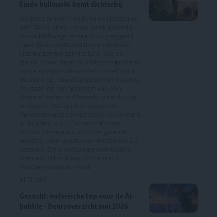
Einde bullmarkt komt dichterbij
De korte termijn trend van de Nasdaq en
S&P 500 is sinds vorige week dalende.
De middellange termijn is nog stijgend,
maar deze splijtstand tussen de twee
tijdshorizonten zal niet lang blijven
duren. Ofwel moet de korte termijn trend
opnieuw stijgende worden, ofwel wordt
de trend op middellange termijn dalende
en staan we aan het begin van een
diepere correctie. De markt staat dus op
kruispunt. Dat zijn doorgaans met
momenten met een gunstige risk/reward.
In dit artikel o.a.: - De verschillende
technische niveaus om in de gaten te
houden. - Een update van het dotcom 2.0
scenario. Dit is niet langer een bullish
scenario. - Hoe ik mijn portefeuille
bescherm in deze markt.
juli 21, 2026
Gezocht: euforische top voor de AI-
bubble – Beursoverzicht juni 2026