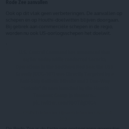
Rode Zee aanvallen
Ook op dit vlak geen verbeteringen. De aanvallen op
schepen en op Houthi-doelwitten blijven doorgaan.
Bij gebrek aan commerciële schepen in de regio,
worden nu ook US-oorlogsschepen het doelwit.
.
U.S. Central Command has announced that
earlier today while conducted Security
Operations in the Southern Red Sea; the USS
Gravely (DDG-107) was Directly Targeted by a
Anti-Ship Ballistic Missile and 2 One-Way
“Suicide” Drones launched by the Houthi
Terrorist Group in Western…
pic.twitter.com/fQOTdgDfG4
— OSINTdefender (@sentdefender)
April 4,
2024
De Rode Zee is de facto een oorlogszone geworden.