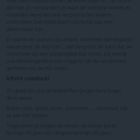
Veel beursindices sloten de week lager af. Op zich is
dat niet zo verwonderlijk want de voorbije weken en
maanden werd het ene record na het andere
verbroken. Een tijdelijke(?) correctie zou niet
abnormaal zijn.
Er waren de laatste tijd amper stemmen die negatief
waren over de beurzen… dat vergroot de kans dat we
misschien op een tussentijdse top zitten. De wordt
ook bevestigd door een stijging van de volatiliteit,
gemeten via de VIX-index.
Inflatie comeback!
Zo goed als alle grondstoffen gingen fors hoger
deze week.
Koper, olie, goud, zilver, palmolie, … allemaal zijn
ze aan het stijgen.
Tegelijkertijd stijgen de rentes op zowel korte
termijn (10 jaar) als langere termijn (30 jaar).