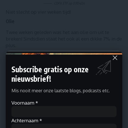
COPX ETF op 07/04/24
Niet slecht op vier weken tijd!
Olie
Twee weken geleden was het aan olie om uit te
breken! Sindsdien staat het ook al een dikke 7% in de
plus.
Subscribe gratis op onze
nieuwsbrief!
Mis nooit meer onze laatste blogs, podcasts etc.
Voornaam
*
Achternaam
*