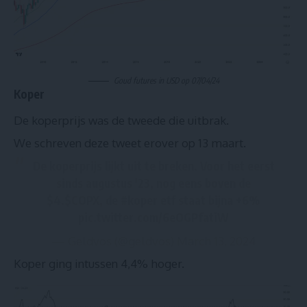
Goud futures in USD op 07/04/24
Koper
De koperprijs was de tweede die uitbrak.
We schreven deze tweet erover op 13 maart.
De koperprijs lijkt uit te breken. Voor het eerst
sinds augustus '23, nog eens boven de
$4.
$COPX
, de
#koper
etf staat bijna +6%
pic.twitter.com/6eOGPfatiW
— Geldvos (@geldvos)
March 13, 2024
Koper ging intussen 4,4% hoger.