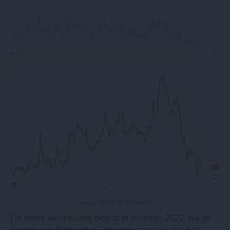
TLT etf op 07/04/2024
De grote versnelling begon in februari 2022. Na de
invasie van Rusland in Oekraïne
sancties van het