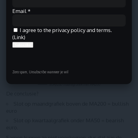
Email
*
I agree to the privacy policy and terms.
(
Link
)
Zero spam, Unsubscribe wanneer je wil
EUR/USD maandgrafiek met MA200
De conclusie?
Slot op maandgrafiek boven de MA200 = bullish
euro
Slot op kwartaalgrafiek onder MA50 = bearish
euro.
Samen kunnen ze niet voorkomen, dus dat zijn de