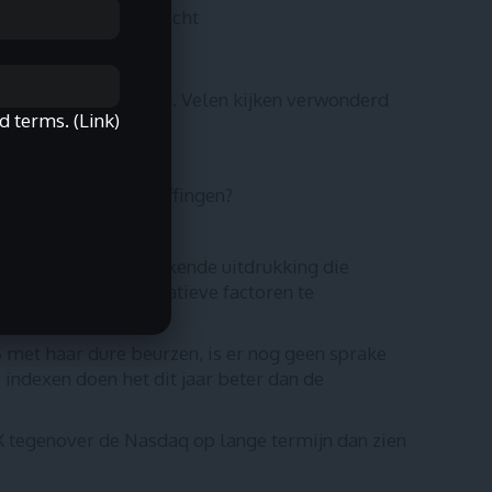
ikaanse worden gekocht
e top gerealiseerd. Velen kijken verwonderd
d terms. (
Link
)
n.
kzij al die invoerheffingen?
rgen”). Dit is een bekende uitdrukking die
 om onzekere of negatieve factoren te
S met haar dure beurzen, is er nog geen sprake
indexen doen het dit jaar beter dan de
X tegenover de Nasdaq op lange termijn dan zien