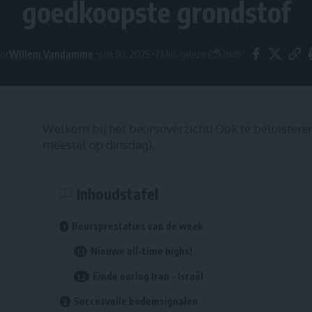
goedkoopste grondstof
or
Willem Vandamme
juni 30, 2025
7 Min. gelezen
Delen
Welkom bij het beursoverzicht! Ook te beluistere
meestal op dinsdag).
Inhoudstafel
Beursprestaties van de week
Nieuwe all-time highs!
Einde oorlog Iran – Israël
Succesvolle bodemsignalen