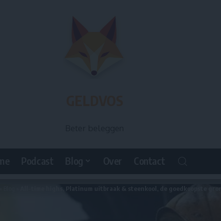
GELDVOS
Beter beleggen
me
Podcast
Blog
Over
Contact
»
Blog
»
All-time highs, Platinum uitbraak & steenkool, de goedkoopste gro