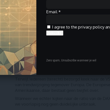
Europese obligaties worden verkocht en Amer
Nieuwe all-time highs!
Email
*
De S&P 500 en de Nasdaq hebben een nieuwe hoger
I agree to the privacy policy an
naar de stijging van de voorbije weken en maande
Was er geen globale handelsoorlog bezig?
Gingen de VS geen stevige inflatie tegemoet dan
Stond wereldoorlog 3 niet te gebeuren?
De markt stijgt op een wall of worry (“muur van zo
Zero spam, Unsubscribe wanneer je wil
verwijst naar de neiging van de financiële markten
overwinnen en op lange termijn toch te stijgen.
Terwijl iedereen (terecht) bezorgd keek naar de V
van trendwijziging tegenover Europa. De Europese 
Amerikaanse, daar bestaat geen twijfel over.
Wanneer we echter kijken naar de ratio van de DA
we voorlopig nog geen duidelijke uitbraak.