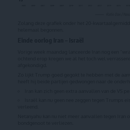
Ratio Dax / Nas
Zolang deze grafiek onder het 20-kwartaalgemiddeld
helemaal begonnen.
Einde oorlog Iran – Israël
Vorige week maandag lanceerde Iran nog een “wra
ochtend erop kregen we al het toch wel verrassend
afgekondigd.
Zo lijkt Trump goed gegokt te hebben met de aanva
heeft hij beide partijen gedwongen naar de onder
Iran kan zich geen extra aanvallen van de VS pe
Israël kan nu geen nee zeggen tegen Trumps ei
verleend.
Netanyahu kan nu niet meer aanvallen tegen Iran of 
bondgenoot te verliezen.