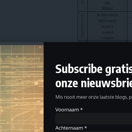
Subscribe grati
onze nieuwsbrie
Mis nooit meer onze laatste blogs, p
Beurspres
Belangrijkste items van de week:
Voornaam
*
Nieuwe all-time-highs voor S&P 500 en Nasda
Einde van de 12-daagse oorlog tussen Iran en Is
Achternaam
*