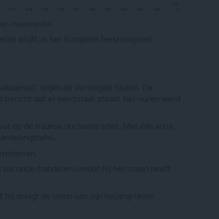
daq – Kwartaalgrafiek
e blijft, is het Europese feest nog niet
akaanval” tegen de Verenigde Staten. De
 bericht dat er een totaal staakt-het-vuren werd
l op de Iraanse nucleaire sites. Met één actie
handelingstafel.
rmitteren.
s tot onderhandelen omdat hij hen steun heeft
hij dreigt de steun van zijn belangrijkste