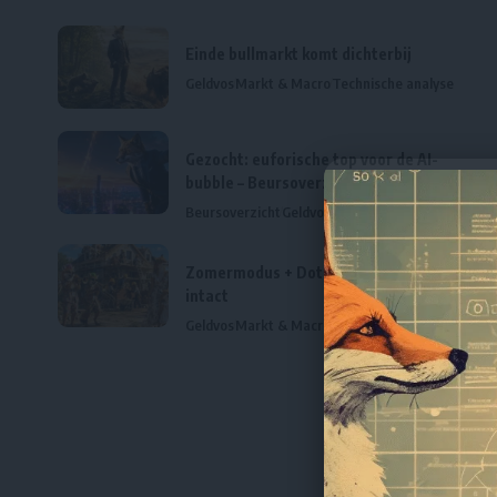
Einde bullmarkt komt dichterbij
Geldvos
Markt & Macro
Technische analyse
Gezocht: euforische top voor de AI-
bubble – Beursoverzicht juni 2026
Beursoverzicht
Geldvos
Markt & Macro
Zomermodus + Dotcom 2.0 scenario
intact
Geldvos
Markt & Macro