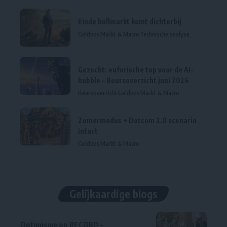
Einde bullmarkt komt dichterbij
Geldvos
Markt & Macro
Technische analyse
Gezocht: euforische top voor de AI-
bubble – Beursoverzicht juni 2026
Beursoverzicht
Geldvos
Markt & Macro
Zomermodus + Dotcom 2.0 scenario
intact
Geldvos
Markt & Macro
Gelijkaardige blogs
Optimisme op RECORD –