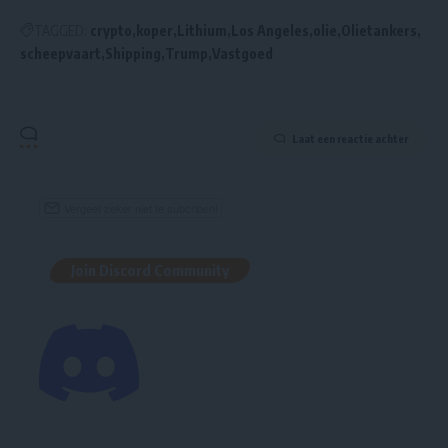
TAGGED:
crypto
koper
Lithium
Los Angeles
olie
Olietankers
scheepvaart
Shipping
Trump
Vastgoed
Laat een reactie achter
Join Discord Community