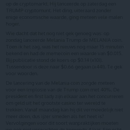
op de cryptomarkt. Hij lanceerde op zaterdag een
TRUMP cryptomunt. Het ding, uiteraard zonder
enige economische waarde, ging meteen vele malen
hoger.
Wie dacht dat het nog niet gek genoeg was: op
zondag lanceerde Melania Trump de MELANIA coin.
Toen ik het zag, was het nieuws nog maar 15 minuten
bekend en had de memecoin een waarde van $0.015.
Bij publicatie stond de koers op $0.14 (x10!).
Tussendoor is deze naar $0.66 gegaan (x44!). Te gek
voor woorden.
De lancering van de Melania coin zorgde meteen
voor een implosie van de Trump coin met 40%. De
president en first lady zijn elkaar aan het concurreren
om geld uit het grootste casino ter wereld te
trekken. Vanaf maandag kan hij dit vermoedelijk niet
meer doen, dus ijzer smeden als het heet is?
Vervolgingen voor dit soort wanpraktijken moeten
we ook niet verwachten de komende 4 jaar. Een echt