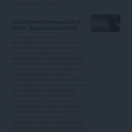
bescherm in deze markt.
juli 21, 2026
Gezocht: euforische top voor de AI-
bubble – Beursoverzicht juni 2026
Twee topics domineerden juni: het
akkoord tussen de VS en Iran, en een
nieuwe FED-voorzitter die de markt
verraste met hawkish signalen. De
beursprestaties van de maand liegen er
niet om: halverwege 2026 is het gewoon
een uitstekend jaar voor aandelen, maar
onder de oppervlakte stapelen de
bubbelsignalen zich op. Het Iran-akkoord
bracht tijdelijke opluchting, maar de Straat
van Hormuz blijft voorlopig gesloten.
Desondanks kreeg olie een tweede
stevige klap van -19% , terwijl de
voorraden verder slinken. Het dotcom 2.0
scenario blijft intact. Juli is historisch een
zeer sterke beursmaand voor
Amerikaanse aandelen. De maand begint
terwijl de koers staat op de rand van een