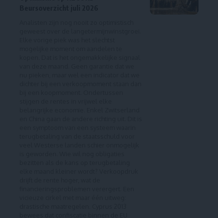
Beursoverzicht juli 2026
Analisten zijn nog nooit zo optimistisch
geweest over de langetermijnwinstgroei.
Elke vorige piek was het slechtst
mogelijke moment om aandelen te
kopen. Dat is het ongemakkelijke signaal
van deze maand. Geen garantie dat we
nu pieken, maar wel een indicator dat we
dichter bij een verkoopmoment staan dan
bij een koopmoment. Ondertussen
stijgen de rentes in vrijwel elke
belangrijke economie. Enkel Zwitserland
en China gaan de andere richting uit. Dit is
een symptoom van een systeem waarin
terugbetaling van de staatsschuld voor
veel Westerse landen schier onmogelijk
is geworden. Wie wil nog obligaties
bezitten als de kans op terugbetaling
elke maand kleiner wordt? Verkoopdruk
drijft de rente hoger, wat de
financieringsproblemen verergert. Een
vicieuze cirkel met maar één uitweg:
drastische maatregelen. Cyprus 2013
bewees dat confiscatie binnen de EU