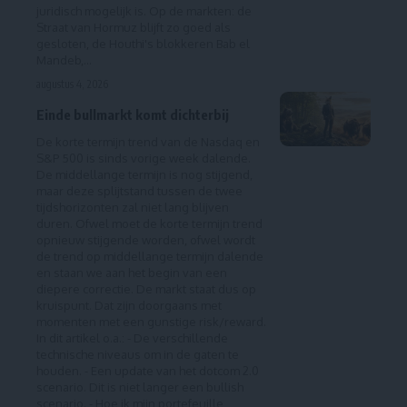
juridisch mogelijk is. Op de markten: de
Straat van Hormuz blijft zo goed als
gesloten, de Houthi's blokkeren Bab el
Mandeb,…
augustus 4, 2026
Einde bullmarkt komt dichterbij
De korte termijn trend van de Nasdaq en
S&P 500 is sinds vorige week dalende.
De middellange termijn is nog stijgend,
maar deze splijtstand tussen de twee
tijdshorizonten zal niet lang blijven
duren. Ofwel moet de korte termijn trend
opnieuw stijgende worden, ofwel wordt
de trend op middellange termijn dalende
en staan we aan het begin van een
diepere correctie. De markt staat dus op
kruispunt. Dat zijn doorgaans met
momenten met een gunstige risk/reward.
In dit artikel o.a.: - De verschillende
technische niveaus om in de gaten te
houden. - Een update van het dotcom 2.0
scenario. Dit is niet langer een bullish
scenario. - Hoe ik mijn portefeuille