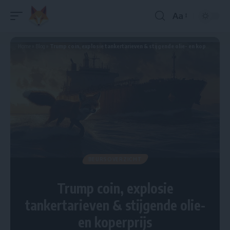
Aa
Home
»
Blog
»
Trump coin, explosie tankertarieven & stijgende olie- en koperprijs
BEURSOVERZICHT
Trump coin, explosie
tankertarieven & stijgende olie-
en koperprijs