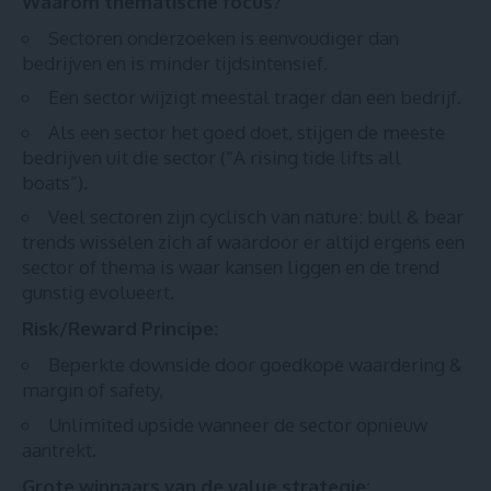
Waarom thematische focus?
Sectoren onderzoeken is eenvoudiger dan
bedrijven en is minder tijdsintensief.
Een sector wijzigt meestal trager dan een bedrijf.
Als een sector het goed doet, stijgen de meeste
bedrijven uit die sector (“A rising tide lifts all
boats”).
Veel sectoren zijn cyclisch van nature: bull & bear
trends wisselen zich af waardoor er altijd ergens een
sector of thema is waar kansen liggen en de trend
gunstig evolueert.
Risk/Reward Principe:
Beperkte downside door goedkope waardering &
margin of safety,
Unlimited upside wanneer de sector opnieuw
aantrekt.
Grote winnaars van de value strategie: