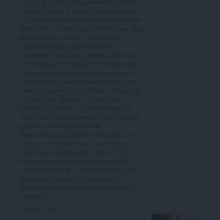
kopen. Dat is het ongemakkelijke signaal
van deze maand. Geen garantie dat we
nu pieken, maar wel een indicator dat we
dichter bij een verkoopmoment staan dan
bij een koopmoment. Ondertussen
stijgen de rentes in vrijwel elke
belangrijke economie. Enkel Zwitserland
en China gaan de andere richting uit. Dit is
een symptoom van een systeem waarin
terugbetaling van de staatsschuld voor
veel Westerse landen schier onmogelijk
is geworden. Wie wil nog obligaties
bezitten als de kans op terugbetaling
elke maand kleiner wordt? Verkoopdruk
drijft de rente hoger, wat de
financieringsproblemen verergert. Een
vicieuze cirkel met maar één uitweg:
drastische maatregelen. Cyprus 2013
bewees dat confiscatie binnen de EU
juridisch mogelijk is. Op de markten: de
Straat van Hormuz blijft zo goed als
gesloten, de Houthi's blokkeren Bab el
Mandeb,…
augustus 4, 2026