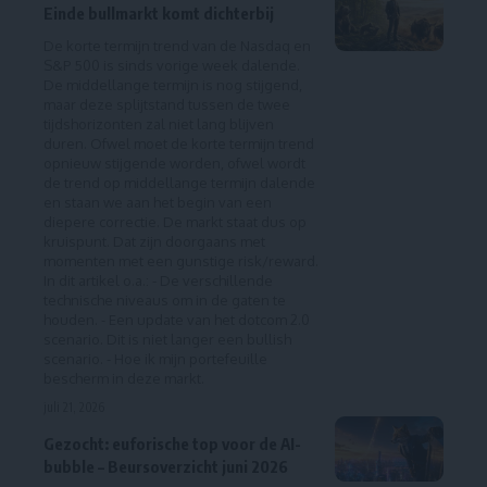
Einde bullmarkt komt dichterbij
De korte termijn trend van de Nasdaq en
S&P 500 is sinds vorige week dalende.
De middellange termijn is nog stijgend,
maar deze splijtstand tussen de twee
tijdshorizonten zal niet lang blijven
duren. Ofwel moet de korte termijn trend
opnieuw stijgende worden, ofwel wordt
de trend op middellange termijn dalende
en staan we aan het begin van een
diepere correctie. De markt staat dus op
kruispunt. Dat zijn doorgaans met
momenten met een gunstige risk/reward.
In dit artikel o.a.: - De verschillende
technische niveaus om in de gaten te
houden. - Een update van het dotcom 2.0
scenario. Dit is niet langer een bullish
scenario. - Hoe ik mijn portefeuille
bescherm in deze markt.
juli 21, 2026
Gezocht: euforische top voor de AI-
bubble – Beursoverzicht juni 2026