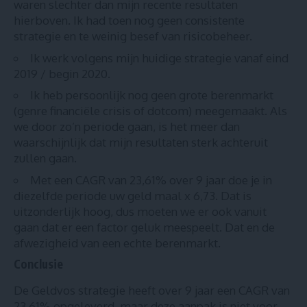
waren slechter dan mijn recente resultaten
hierboven. Ik had toen nog geen consistente
strategie en te weinig besef van risicobeheer.
Ik werk volgens mijn huidige strategie vanaf eind
2019 / begin 2020.
Ik heb persoonlijk nog geen grote berenmarkt
(genre financiële crisis of dotcom) meegemaakt. Als
we door zo’n periode gaan, is het meer dan
waarschijnlijk dat mijn resultaten sterk achteruit
zullen gaan.
Met een CAGR van 23,61% over 9 jaar doe je in
diezelfde periode uw geld maal x 6,73. Dat is
uitzonderlijk hoog, dus moeten we er ook vanuit
gaan dat er een factor geluk meespeelt. Dat en de
afwezigheid van een echte berenmarkt.
Conclusie
De Geldvos strategie heeft over 9 jaar een CAGR van
23,61% opgeleverd, maar deze aanpak is niet voor