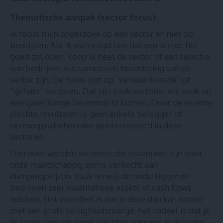
Thematische aanpak (sector focus):
Ik focus mijn onderzoek op een sector en niet op
bedrijven. Als ik overtuigd ben dat een sector het
goed zal doen, koop ik heel de sector of een selectie
van bedrijven die samen een benadering van de
sector zijn. De focus ligt op “verwaarloosde” of
“gehate” sectoren. Dat zijn vaak sectoren die vaak uit
een (jaren)lange berenmarkt komen. Door de recente
slechte resultaten is geen enkele belegger of
vermogensbeheerder geïnteresseerd in deze
sectoren.
Hierdoor worden sectoren, die essentieel zijn voor
onze maatschappij, soms verkocht aan
dumpingprijzen. Vaak terwijl de onderliggende
bedrijven zeer kwalitatieve assets of cash flows
hebben. Het voordeel is dat je deze dan kan kopen
met een grote veiligheidsmarge, het nadeel is dat je
er soms lang op moet wachten wanneer je te vroeg