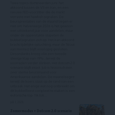
Twee topics domineerden juni: het
akkoord tussen de VS en Iran, en een
nieuwe FED-voorzitter die de markt
verraste met hawkish signalen. De
beursprestaties van de maand liegen er
niet om: halverwege 2026 is het gewoon
een uitstekend jaar voor aandelen, maar
onder de oppervlakte stapelen de
bubbelsignalen zich op. Het Iran-akkoord
bracht tijdelijke opluchting, maar de Straat
van Hormuz blijft voorlopig gesloten.
Desondanks kreeg olie een tweede
stevige klap van -19% , terwijl de
voorraden verder slinken. Het dotcom 2.0
scenario blijft intact. Juli is historisch een
zeer sterke beursmaand voor
Amerikaanse aandelen. De maand begint
terwijl de koers staat op de rand van een
uitbraak. Het enige wat nog ontbreekt om
dit bubbelfeest compleet te maken is een
euforische top. Tik tok...
juli 1, 2026
Zomermodus + Dotcom 2.0 scenario