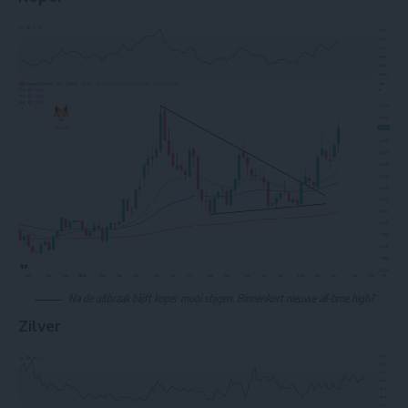
Na de uitbraak blijft koper mooi stijgen. Binnenkort nieuwe all-time high?
Zilver