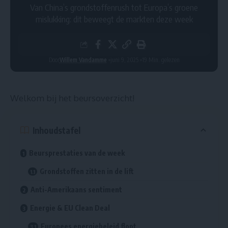
Van China’s grondstoffenrush tot Europa’s groene
mislukking: dit beweegt de markten deze week
Door
Willem Vandamme
juni 9, 2025
19 Min. gelezen
Welkom bij het beursoverzicht!
Inhoudstafel
Beursprestaties van de week
Grondstoffen zitten in de lift
Anti-Amerikaans sentiment
Energie & EU Clean Deal
Europees energiebeleid flopt