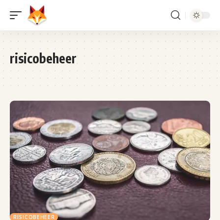
risicobeheer
RISICOBEHEER