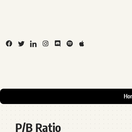
Ho
P/B Ratio